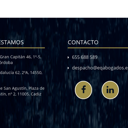
ESTAMOS
CONTACTO
Gran Capitán 46, 1º-5,
655 688 589
Córdoba
despacho@eqabogados.e
dalucía 62, 2ºA, 14550,
de San Agustín, Plaza de
tín, nº 2, 11005, Cadiz