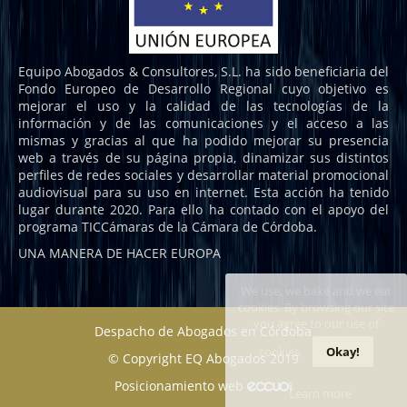
Equipo Abogados & Consultores, S.L. ha sido beneficiaria del
Fondo Europeo de Desarrollo Regional cuyo objetivo es
mejorar el uso y la calidad de las tecnologías de la
información y de las comunicaciones y el acceso a las
mismas y gracias al que ha podido mejorar su presencia
web a través de su página propia, dinamizar sus distintos
perfiles de redes sociales y desarrollar material promocional
audiovisual para su uso en internet. Esta acción ha tenido
lugar durante 2020. Para ello ha contado con el apoyo del
programa TICCámaras de la Cámara de Córdoba.
UNA MANERA DE HACER EUROPA
We use, we bake and we eat
cookies. By browsing our site
you agree to our use of
Despacho de Abogados en Córdoba
cookies.
Okay!
© Copyright EQ Abogados 2019
Posicionamiento web
Learn more