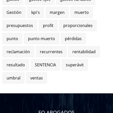
Gestión
kpi's
margen
muerto
presupuestos
profit
proporcionales
punto
punto muerto
pérdidas
reclamación
recurrentes
rentabilidad
resultado
SENTENCIA
superávit
umbral
ventas
EQ ABOGADOS