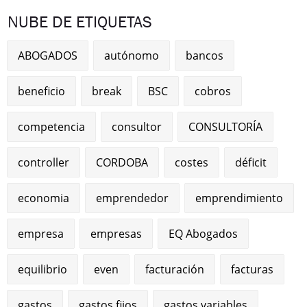
NUBE DE ETIQUETAS
ABOGADOS
autónomo
bancos
beneficio
break
BSC
cobros
competencia
consultor
CONSULTORÍA
controller
CORDOBA
costes
déficit
economia
emprendedor
emprendimiento
empresa
empresas
EQ Abogados
equilibrio
even
facturación
facturas
gastos
gastos fijos
gastos variables