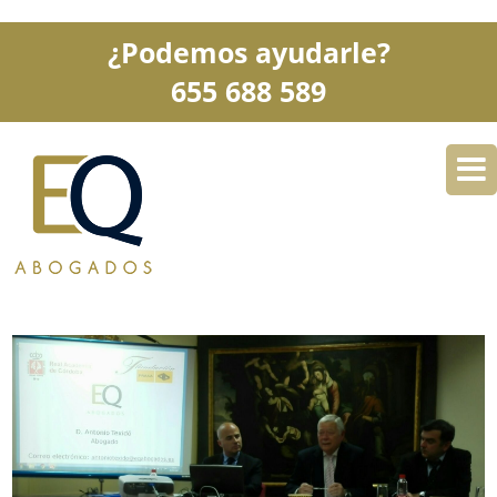
¿Podemos ayudarle?
655 688 589
DESPACHO
ESPECIALIDADES
SERVICIOS
BLOG
CONTACTO