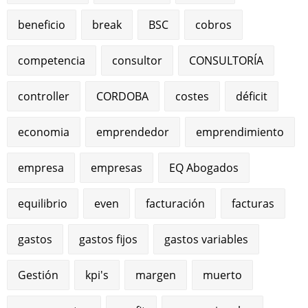
beneficio
break
BSC
cobros
competencia
consultor
CONSULTORÍA
controller
CORDOBA
costes
déficit
economia
emprendedor
emprendimiento
empresa
empresas
EQ Abogados
equilibrio
even
facturación
facturas
gastos
gastos fijos
gastos variables
Gestión
kpi's
margen
muerto