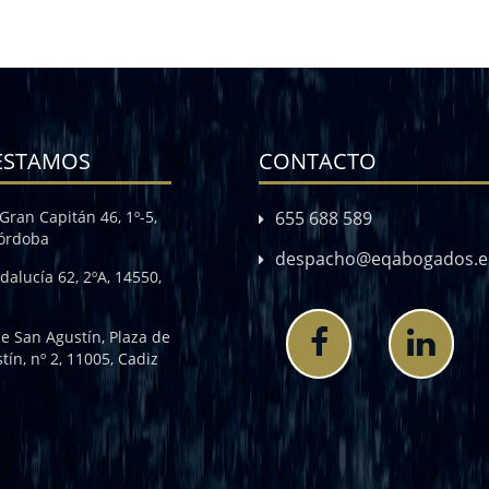
ESTAMOS
CONTACTO
Gran Capitán 46, 1º-5,
655 688 589
Córdoba
despacho@eqabogados.e
dalucía 62, 2ºA, 14550,
de San Agustín, Plaza de
tín, nº 2, 11005, Cadiz