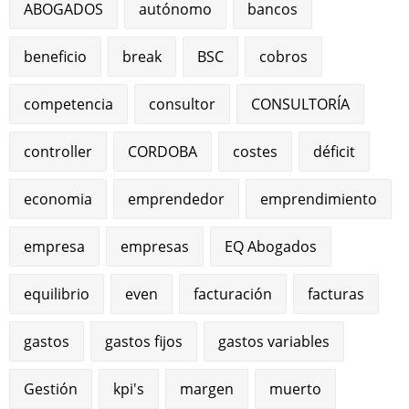
ABOGADOS
autónomo
bancos
beneficio
break
BSC
cobros
competencia
consultor
CONSULTORÍA
controller
CORDOBA
costes
déficit
economia
emprendedor
emprendimiento
empresa
empresas
EQ Abogados
equilibrio
even
facturación
facturas
gastos
gastos fijos
gastos variables
Gestión
kpi's
margen
muerto