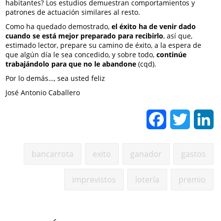
habitantes? Los estudios demuestran comportamientos y
patrones de actuación similares al resto.
Como ha quedado demostrado,
el éxito ha de venir dado
cuando se está mejor preparado para recibirlo
, así que,
estimado lector, prepare su camino de éxito, a la espera de
que algún día le sea concedido, y sobre todo,
continúe
trabajándolo para que no le abandone
(cqd).
Por lo demás…, sea usted feliz
José Antonio Caballero
Facebook
Twitter
L
bancarrota
exito
ganador
gastos
imprevistos
lotería
premio