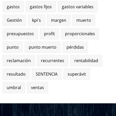
gastos
gastos fijos
gastos variables
Gestión
kpi's
margen
muerto
presupuestos
profit
proporcionales
punto
punto muerto
pérdidas
reclamación
recurrentes
rentabilidad
resultado
SENTENCIA
superávit
umbral
ventas