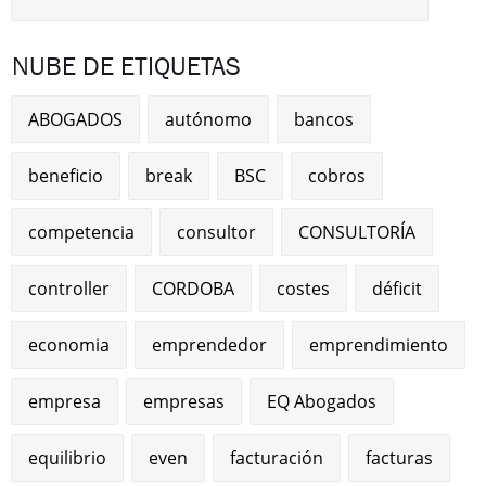
NUBE DE ETIQUETAS
ABOGADOS
autónomo
bancos
beneficio
break
BSC
cobros
competencia
consultor
CONSULTORÍA
controller
CORDOBA
costes
déficit
economia
emprendedor
emprendimiento
empresa
empresas
EQ Abogados
equilibrio
even
facturación
facturas