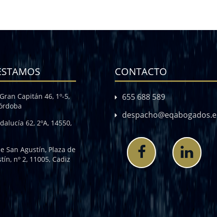
ESTAMOS
CONTACTO
Gran Capitán 46, 1º-5,
655 688 589
Córdoba
despacho@eqabogados.e
dalucía 62, 2ºA, 14550,
de San Agustín, Plaza de
tín, nº 2, 11005, Cadiz