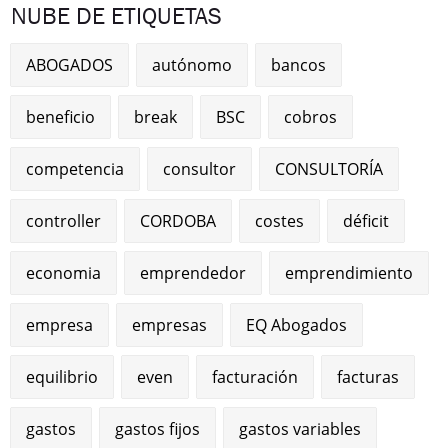
NUBE DE ETIQUETAS
ABOGADOS
autónomo
bancos
beneficio
break
BSC
cobros
competencia
consultor
CONSULTORÍA
controller
CORDOBA
costes
déficit
economia
emprendedor
emprendimiento
empresa
empresas
EQ Abogados
equilibrio
even
facturación
facturas
gastos
gastos fijos
gastos variables