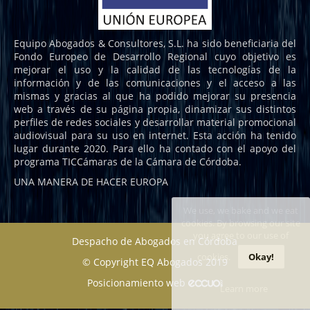
Equipo Abogados & Consultores, S.L. ha sido beneficiaria del
Fondo Europeo de Desarrollo Regional cuyo objetivo es
mejorar el uso y la calidad de las tecnologías de la
información y de las comunicaciones y el acceso a las
mismas y gracias al que ha podido mejorar su presencia
web a través de su página propia, dinamizar sus distintos
perfiles de redes sociales y desarrollar material promocional
audiovisual para su uso en internet. Esta acción ha tenido
lugar durante 2020. Para ello ha contado con el apoyo del
programa TICCámaras de la Cámara de Córdoba.
UNA MANERA DE HACER EUROPA
We use, we bake and we eat
cookies. By browsing our site
you agree to our use of
Despacho de Abogados en Córdoba
cookies.
Okay!
© Copyright EQ Abogados 2019
Posicionamiento web
Learn more