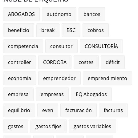
ABOGADOS
autónomo
bancos
beneficio
break
BSC
cobros
competencia
consultor
CONSULTORÍA
controller
CORDOBA
costes
déficit
economia
emprendedor
emprendimiento
empresa
empresas
EQ Abogados
equilibrio
even
facturación
facturas
gastos
gastos fijos
gastos variables