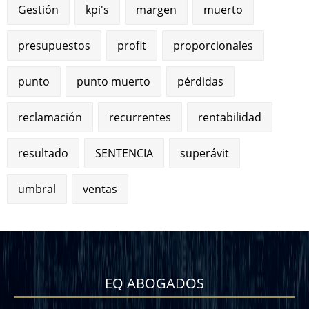
Gestión
kpi's
margen
muerto
presupuestos
profit
proporcionales
punto
punto muerto
pérdidas
reclamación
recurrentes
rentabilidad
resultado
SENTENCIA
superávit
umbral
ventas
EQ ABOGADOS