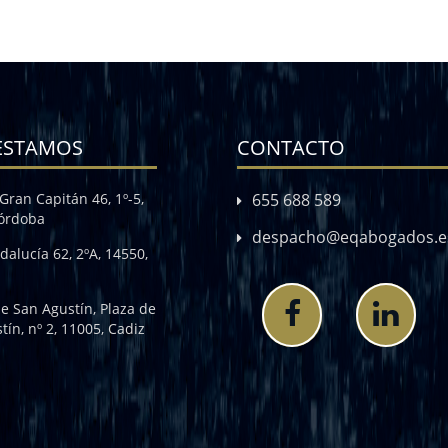
ESTAMOS
CONTACTO
Gran Capitán 46, 1º-5,
655 688 589
Córdoba
despacho@eqabogados.e
dalucía 62, 2ºA, 14550,
de San Agustín, Plaza de
tín, nº 2, 11005, Cadiz