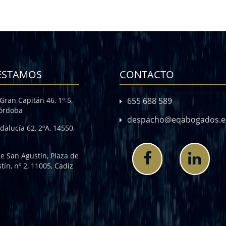
ESTAMOS
CONTACTO
Gran Capitán 46, 1º-5,
655 688 589
Córdoba
despacho@eqabogados.e
dalucía 62, 2ºA, 14550,
de San Agustín, Plaza de
tín, nº 2, 11005, Cadiz