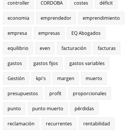
controller
CORDOBA
costes
déficit
economia
emprendedor
emprendimiento
empresa
empresas
EQ Abogados
equilibrio
even
facturación
facturas
gastos
gastos fijos
gastos variables
Gestión
kpi's
margen
muerto
presupuestos
profit
proporcionales
punto
punto muerto
pérdidas
reclamación
recurrentes
rentabilidad