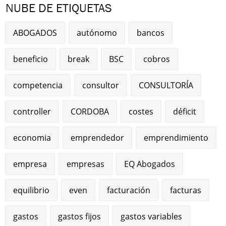
NUBE DE ETIQUETAS
ABOGADOS
autónomo
bancos
beneficio
break
BSC
cobros
competencia
consultor
CONSULTORÍA
controller
CORDOBA
costes
déficit
economia
emprendedor
emprendimiento
empresa
empresas
EQ Abogados
equilibrio
even
facturación
facturas
gastos
gastos fijos
gastos variables