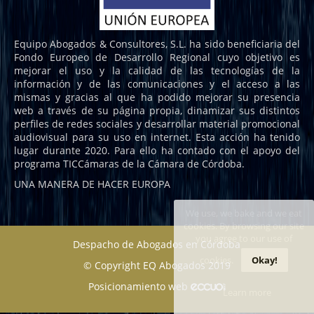
Equipo Abogados & Consultores, S.L. ha sido beneficiaria del
Fondo Europeo de Desarrollo Regional cuyo objetivo es
mejorar el uso y la calidad de las tecnologías de la
información y de las comunicaciones y el acceso a las
mismas y gracias al que ha podido mejorar su presencia
web a través de su página propia, dinamizar sus distintos
perfiles de redes sociales y desarrollar material promocional
audiovisual para su uso en internet. Esta acción ha tenido
lugar durante 2020. Para ello ha contado con el apoyo del
programa TICCámaras de la Cámara de Córdoba.
UNA MANERA DE HACER EUROPA
We use, we bake and we eat
cookies. By browsing our site
you agree to our use of
Despacho de Abogados en Córdoba
cookies.
Okay!
© Copyright EQ Abogados 2019
Posicionamiento web
Learn more