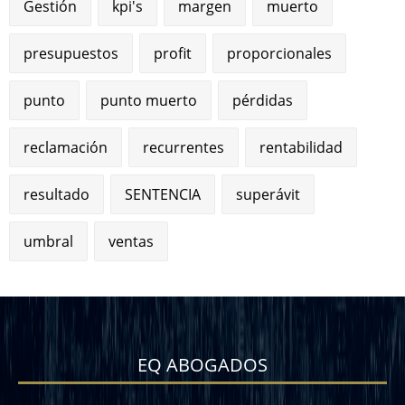
Gestión
kpi's
margen
muerto
presupuestos
profit
proporcionales
punto
punto muerto
pérdidas
reclamación
recurrentes
rentabilidad
resultado
SENTENCIA
superávit
umbral
ventas
EQ ABOGADOS