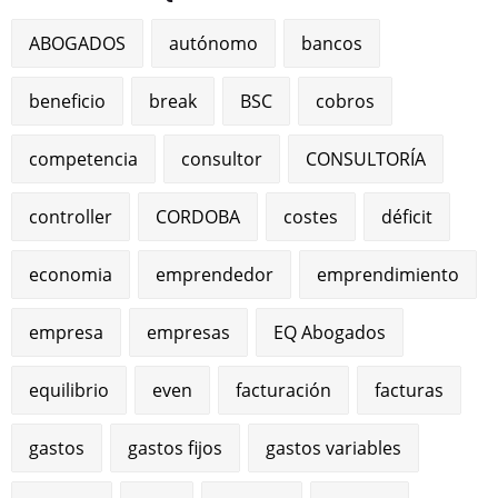
ABOGADOS
autónomo
bancos
beneficio
break
BSC
cobros
competencia
consultor
CONSULTORÍA
controller
CORDOBA
costes
déficit
economia
emprendedor
emprendimiento
empresa
empresas
EQ Abogados
equilibrio
even
facturación
facturas
gastos
gastos fijos
gastos variables