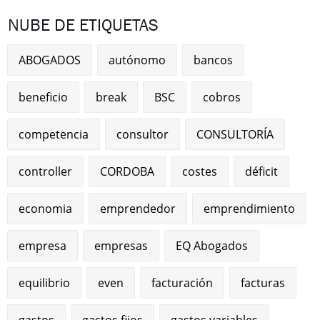
NUBE DE ETIQUETAS
ABOGADOS
autónomo
bancos
beneficio
break
BSC
cobros
competencia
consultor
CONSULTORÍA
controller
CORDOBA
costes
déficit
economia
emprendedor
emprendimiento
empresa
empresas
EQ Abogados
equilibrio
even
facturación
facturas
gastos
gastos fijos
gastos variables