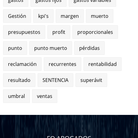
Gestión
kpi's
margen
muerto
presupuestos
profit
proporcionales
punto
punto muerto
pérdidas
reclamación
recurrentes
rentabilidad
resultado
SENTENCIA
superávit
umbral
ventas