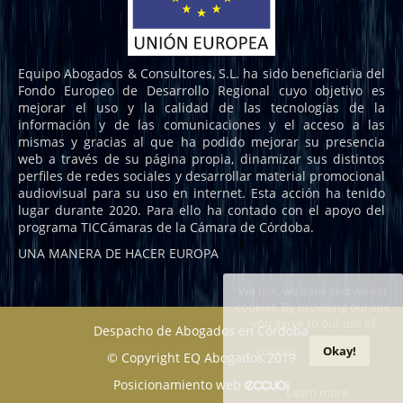
Equipo Abogados & Consultores, S.L. ha sido beneficiaria del
Fondo Europeo de Desarrollo Regional cuyo objetivo es
mejorar el uso y la calidad de las tecnologías de la
información y de las comunicaciones y el acceso a las
mismas y gracias al que ha podido mejorar su presencia
web a través de su página propia, dinamizar sus distintos
perfiles de redes sociales y desarrollar material promocional
audiovisual para su uso en internet. Esta acción ha tenido
lugar durante 2020. Para ello ha contado con el apoyo del
programa TICCámaras de la Cámara de Córdoba.
UNA MANERA DE HACER EUROPA
We use, we bake and we eat
cookies. By browsing our site
you agree to our use of
Despacho de Abogados en Córdoba
cookies.
Okay!
© Copyright EQ Abogados 2019
Posicionamiento web
Learn more