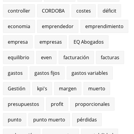
controller
CORDOBA
costes
déficit
economia
emprendedor
emprendimiento
empresa
empresas
EQ Abogados
equilibrio
even
facturación
facturas
gastos
gastos fijos
gastos variables
Gestión
kpi's
margen
muerto
presupuestos
profit
proporcionales
punto
punto muerto
pérdidas