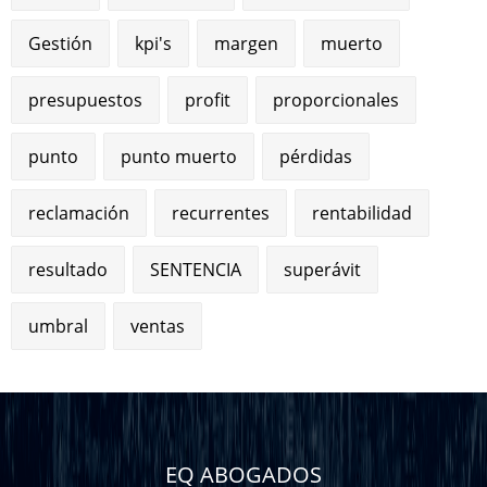
Gestión
kpi's
margen
muerto
presupuestos
profit
proporcionales
punto
punto muerto
pérdidas
reclamación
recurrentes
rentabilidad
resultado
SENTENCIA
superávit
umbral
ventas
EQ ABOGADOS