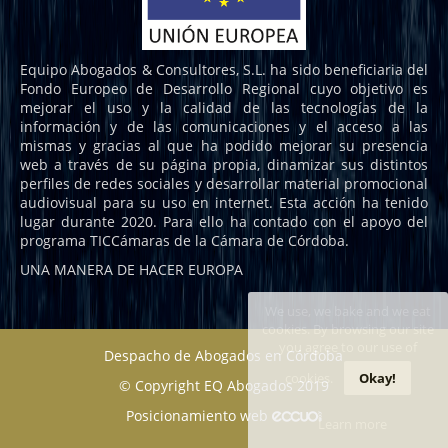
Equipo Abogados & Consultores, S.L. ha sido beneficiaria del
Fondo Europeo de Desarrollo Regional cuyo objetivo es
mejorar el uso y la calidad de las tecnologías de la
información y de las comunicaciones y el acceso a las
mismas y gracias al que ha podido mejorar su presencia
web a través de su página propia, dinamizar sus distintos
perfiles de redes sociales y desarrollar material promocional
audiovisual para su uso en internet. Esta acción ha tenido
lugar durante 2020. Para ello ha contado con el apoyo del
programa TICCámaras de la Cámara de Córdoba.
UNA MANERA DE HACER EUROPA
We use, we bake and we eat
cookies. By browsing our site
you agree to our use of
Despacho de Abogados en Córdoba
cookies.
Okay!
© Copyright EQ Abogados 2019
Posicionamiento web
Learn more