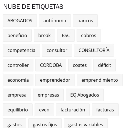
NUBE DE ETIQUETAS
ABOGADOS
autónomo
bancos
beneficio
break
BSC
cobros
competencia
consultor
CONSULTORÍA
controller
CORDOBA
costes
déficit
economia
emprendedor
emprendimiento
empresa
empresas
EQ Abogados
equilibrio
even
facturación
facturas
gastos
gastos fijos
gastos variables