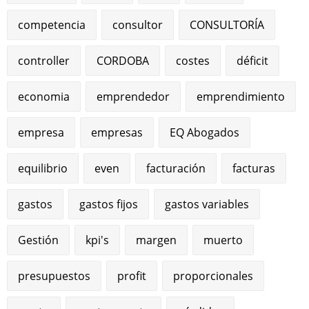
competencia
consultor
CONSULTORÍA
controller
CORDOBA
costes
déficit
economia
emprendedor
emprendimiento
empresa
empresas
EQ Abogados
equilibrio
even
facturación
facturas
gastos
gastos fijos
gastos variables
Gestión
kpi's
margen
muerto
presupuestos
profit
proporcionales