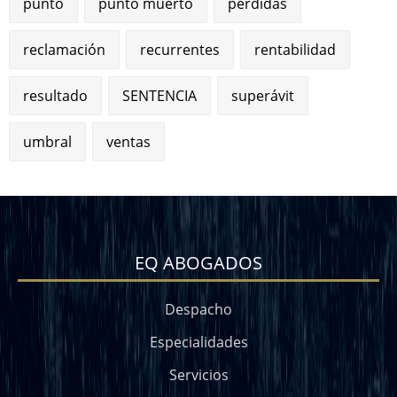
punto
punto muerto
pérdidas
reclamación
recurrentes
rentabilidad
resultado
SENTENCIA
superávit
umbral
ventas
EQ ABOGADOS
Despacho
Especialidades
Servicios