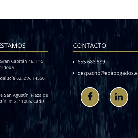
ESTAMOS
CONTACTO
Gran Capitán 46, 1º-5,
655 688 589
Córdoba
despacho@eqabogados.e
dalucía 62, 2ºA, 14550,
de San Agustín, Plaza de
tín, nº 2, 11005, Cadiz