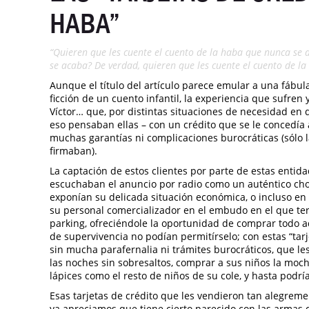
HABA”
“Quieren que les cuente el cuento de la haba que nunca se 
se acaba? De verdad, quieren que les cuente el cuento de l
Aunque el título del artículo parece emular a una fáb
ficción de un cuento infantil, la experiencia que suf
Víctor… que, por distintas situaciones de necesidad en
eso pensaban ellas – con un crédito que se le concedía
muchas garantías ni complicaciones burocráticas (sólo l
firmaban).
La captación de estos clientes por parte de estas entida
escuchaban el anuncio por radio como un auténtico chol
exponían su delicada situación económica, o incluso e
su personal comercializador en el embudo en el que te
parking, ofreciéndole la oportunidad de comprar todo a
de supervivencia no podían permitírselo; con estas “tarje
sin mucha parafernalia ni trámites burocráticos, que le
las noches sin sobresaltos, comprar a sus niños la moch
lápices como el resto de niños de su cole, y hasta podría
Esas tarjetas de crédito que les vendieron tan alegreme
ya apreciamos que tiene cierto parecido con las armas 