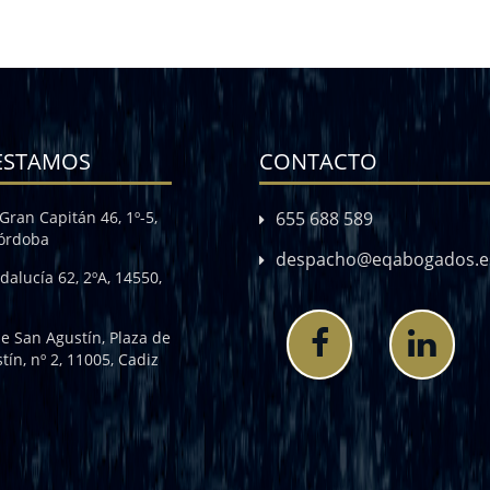
ESTAMOS
CONTACTO
Gran Capitán 46, 1º-5,
655 688 589
Córdoba
despacho@eqabogados.e
dalucía 62, 2ºA, 14550,
de San Agustín, Plaza de
tín, nº 2, 11005, Cadiz