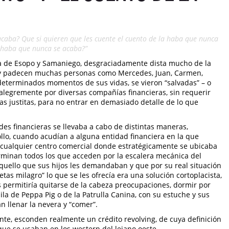
acaba? Que si quieren que les cuente el cuento de la haba que nunca
a haba que nunca se acaba?”
ula de Esopo y Samaniego, desgraciadamente dista mucho de la
ren y padecen muchas personas como Mercedes, Juan, Carmen,
 determinados momentos de sus vidas, se vieron “salvadas” – o
 alegremente por diversas compañías financieras, sin requerir
as justitas, para no entrar en demasiado detalle de lo que
des financieras se llevaba a cabo de distintas maneras,
lo, cuando acudían a alguna entidad financiera en la que
n cualquier centro comercial donde estratégicamente se ubicaba
rminan todos los que acceden por la escalera mecánica del
quello que sus hijos les demandaban y que por su real situación
tas milagro” lo que se les ofrecía era una solución cortoplacista,
s permitiría quitarse de la cabeza preocupaciones, dormir por
ila de Peppa Pig o de la Patrulla Canina, con su estuche y sus
n llenar la nevera y “comer”.
nte, esconden realmente un crédito revolving, de cuya definición
que se usaban en los western del lejano oeste.