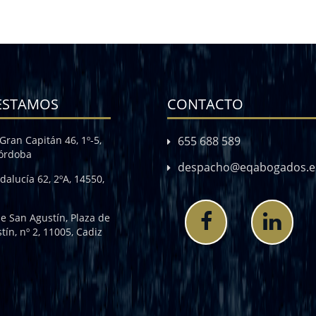
ESTAMOS
CONTACTO
Gran Capitán 46, 1º-5,
655 688 589
Córdoba
despacho@eqabogados.e
dalucía 62, 2ºA, 14550,
de San Agustín, Plaza de
tín, nº 2, 11005, Cadiz