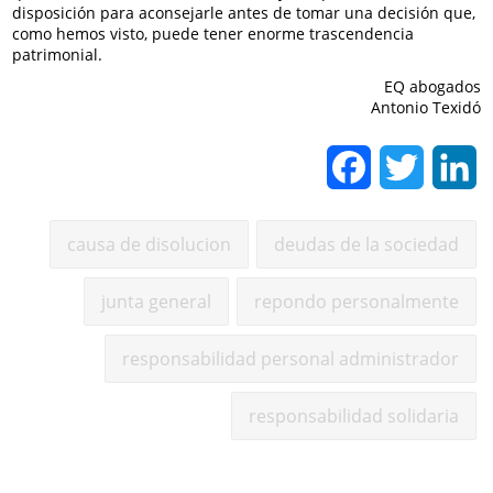
disposición para aconsejarle antes de tomar una decisión que,
como hemos visto, puede tener enorme trascendencia
patrimonial.
EQ abogados
Antonio Texidó
Facebook
Twitter
L
causa de disolucion
deudas de la sociedad
junta general
repondo personalmente
responsabilidad personal administrador
responsabilidad solidaria