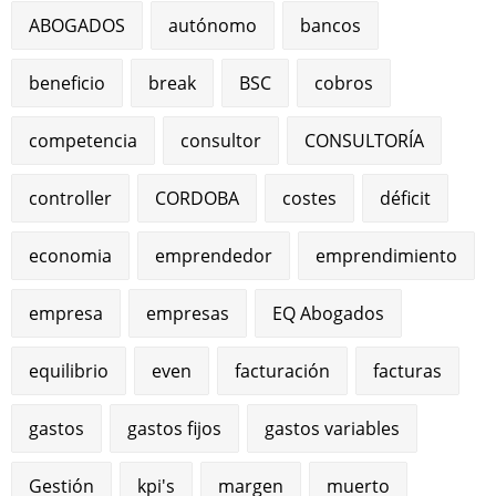
ABOGADOS
autónomo
bancos
beneficio
break
BSC
cobros
competencia
consultor
CONSULTORÍA
controller
CORDOBA
costes
déficit
economia
emprendedor
emprendimiento
empresa
empresas
EQ Abogados
equilibrio
even
facturación
facturas
gastos
gastos fijos
gastos variables
Gestión
kpi's
margen
muerto