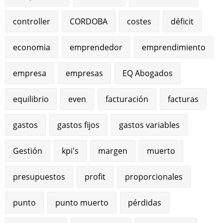
controller
CORDOBA
costes
déficit
economia
emprendedor
emprendimiento
empresa
empresas
EQ Abogados
equilibrio
even
facturación
facturas
gastos
gastos fijos
gastos variables
Gestión
kpi's
margen
muerto
presupuestos
profit
proporcionales
punto
punto muerto
pérdidas