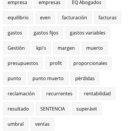
empresa
empresas
EQ Abogados
equilibrio
even
facturación
facturas
gastos
gastos fijos
gastos variables
Gestión
kpi's
margen
muerto
presupuestos
profit
proporcionales
punto
punto muerto
pérdidas
reclamación
recurrentes
rentabilidad
resultado
SENTENCIA
superávit
umbral
ventas