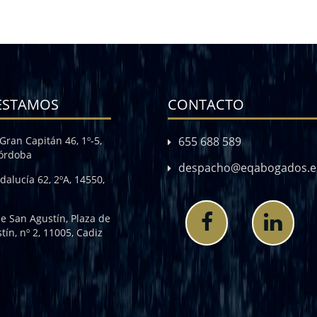
ESTAMOS
CONTACTO
Gran Capitán 46, 1º-5,
655 688 589
Córdoba
despacho@eqabogados.e
dalucía 62, 2ºA, 14550,
de San Agustín, Plaza de
tín, nº 2, 11005, Cadiz