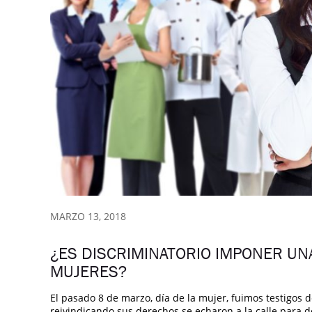
MARZO 13, 2018
¿ES DISCRIMINATORIO IMPONER UNA
MUJERES?
El pasado 8 de marzo, día de la mujer, fuimos testigos 
reivindicando sus derechos se echaron a la calle para 