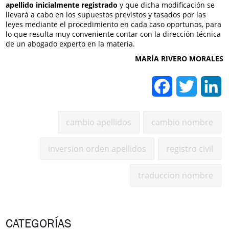
apellido inicialmente registrado
y que dicha modificación se
llevará a cabo en los supuestos previstos y tasados por las
leyes mediante el procedimiento en cada caso oportunos, para
lo que resulta muy conveniente contar con la dirección técnica
de un abogado experto en la materia.
MARÍA RIVERO MORALES
Facebook
Twitter
L
cambio apellidos
cambio nombre
inversion orden apellidos
registro civil
traduccion nombre
CATEGORÍAS