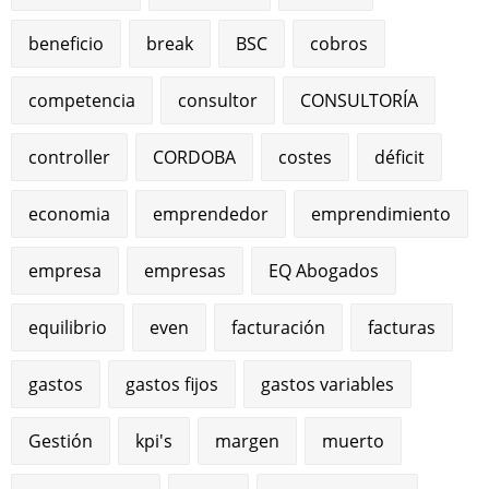
beneficio
break
BSC
cobros
competencia
consultor
CONSULTORÍA
controller
CORDOBA
costes
déficit
economia
emprendedor
emprendimiento
empresa
empresas
EQ Abogados
equilibrio
even
facturación
facturas
gastos
gastos fijos
gastos variables
Gestión
kpi's
margen
muerto