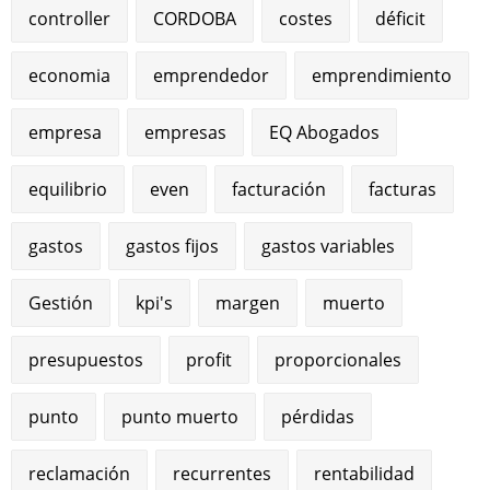
controller
CORDOBA
costes
déficit
economia
emprendedor
emprendimiento
empresa
empresas
EQ Abogados
equilibrio
even
facturación
facturas
gastos
gastos fijos
gastos variables
Gestión
kpi's
margen
muerto
presupuestos
profit
proporcionales
punto
punto muerto
pérdidas
reclamación
recurrentes
rentabilidad