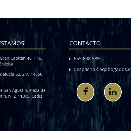
ESTAMOS
CONTACTO
Gran Capitán 46, 1º-5,
655 688 589
Córdoba
despacho@eqabogados.e
dalucía 62, 2ºA, 14550,
de San Agustín, Plaza de
tín, nº 2, 11005, Cadiz