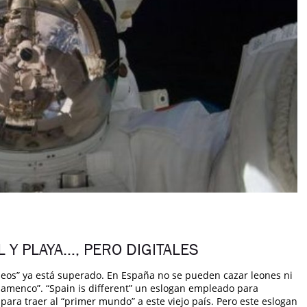
L Y PLAYA…, PERO DIGITALES
neos” ya está superado. En España no se pueden cazar leones ni
lamenco”. “Spain is different” un eslogan empleado para
para traer al “primer mundo” a este viejo país. Pero este eslogan