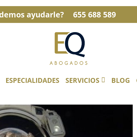
demos ayudarle?
655 688 589
ESPECIALIDADES
SERVICIOS
BLOG