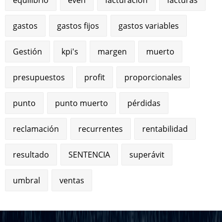
gastos
gastos fijos
gastos variables
Gestión
kpi's
margen
muerto
presupuestos
profit
proporcionales
punto
punto muerto
pérdidas
reclamación
recurrentes
rentabilidad
resultado
SENTENCIA
superávit
umbral
ventas