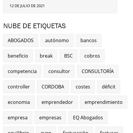
12 DE JULIO DE 2021
NUBE DE ETIQUETAS
ABOGADOS
autónomo
bancos
beneficio
break
BSC
cobros
competencia
consultor
CONSULTORÍA
controller
CORDOBA
costes
déficit
economia
emprendedor
emprendimiento
empresa
empresas
EQ Abogados
equilibrio
even
facturación
facturas