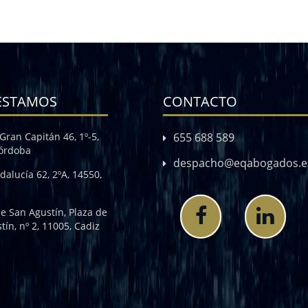
ESTAMOS
CONTACTO
Gran Capitán 46, 1º-5,
655 688 589
Córdoba
despacho@eqabogados.e
dalucía 62, 2ºA, 14550,
de San Agustín, Plaza de
tín, nº 2, 11005, Cadiz