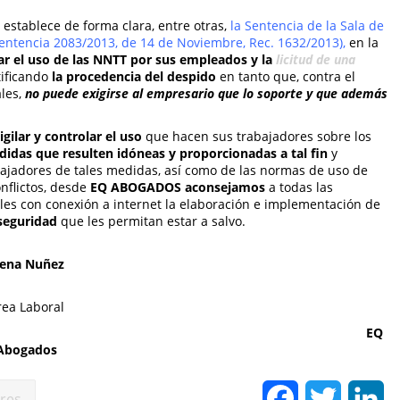
 establece de forma clara, entre otras,
la Sentencia de la Sala de
(Sentencia 2083/2013, de 14 de Noviembre, Rec. 1632/2013),
en la
lar el uso de las NNTT por sus empleados y la
licitud de una
ificando
la procedencia del despido
en tanto que, contra el
les,
no puede exigirse al empresario que lo soporte y que además
gilar y controlar el uso
que hacen sus trabajadores sobre los
idas que resulten idóneas y proporcionadas a tal fin
y
bajadores de tales medidas, así como de las normas de uso de
onflictos, desde
EQ ABOGADOS aconsejamos
a todas las
les con conexión a internet la elaboración e implementación de
seguridad
que les permitan estar a salvo.
o Texidó
lena Nuñez
rea Laboral
gados EQ
Abogados
Facebook
Twitter
Li
ores