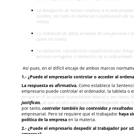
La divulgación de hechos relativos a la vida privad
nombre, así como la revelación o publicación del co
íntimo.
La revelación de datos privados de una persona o fam
quien los revela.
La captación, reproducción o publicación por fotogr
persona en lugares o momentos de su vida privada o f
Así pues, en el difícil encaje de ambos marcos normat
1.- ¿Puede el empresario controlar o acceder al ordena
La respuesta es afirmativa.
Como establece la Sentencia
empresario puede controlar el ordenador, la tableta o e
porque en él se cumple la prestación laboral y, por tanto, 
justifican,
ya que en otro caso estaría retribuyendo como ti
por tanto,
controlar también los contenidos y resultados
empresarial. Pero se requiere que el trabajador
haya si
política de la empresa
en la materia.
2.-
¿Puede el empresario despedir al trabajador por uti
empresa?