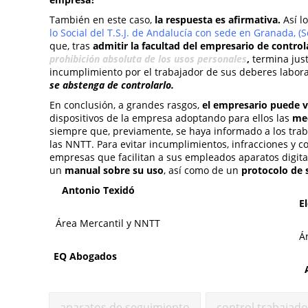
También en este caso,
la respuesta es afirmativa.
Así lo
lo Social del T.S.J. de Andalucía con sede en Granada, 
que, tras
admitir la facultad del empresario de contro
prohibición absoluta de los usos personales
,
termina just
incumplimiento por el trabajador de sus deberes labora
se abstenga de controlarlo.
En conclusión, a grandes rasgos,
el empresario puede vi
dispositivos de la empresa adoptando para ellos las
med
siempre que, previamente, se haya informado a los tra
las NNTT. Para evitar incumplimientos, infracciones y c
empresas que facilitan a sus empleados aparatos digita
un
manual sobre su uso
, así como de un
protocolo de 
Antoni
E
Área Mercantil y NNTT
Á
EQ Abo
aparatos de seguimiento
control trabajad