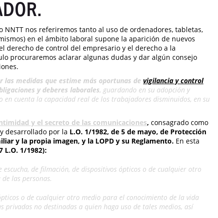
ADOR.
 NNTT nos referiremos tanto al uso de ordenadores, tabletas,
 mismos) en el ámbito laboral supone la aparición de nuevos
 el derecho de control del empresario y el derecho a la
ículo procuraremos aclarar algunas dudas y dar algún consejo
iones.
ar las medidas que estime más oportunas de
vigilancia y control
obligaciones y deberes laborales
, guardando en su adopción y
o en cuenta la capacidad real de los trabajadores disminuidos, en su
intimidad y el secreto de las comunicaciones
,
consagrado como
 y desarrollado por la
L.O. 1/1982, de 5 de mayo, de Protección
miliar y la propia imagen, y la LOPD y su Reglamento.
En esta
7 L.O. 1/1982):
escucha, de filmación, de dispositivos ópticos o de cualquier otro
 de las personas.
 ópticos o de cualquier otro medio para el conocimiento de la vida
as privadas no destinadas a quien haga uso de tales medios, así