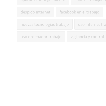
despido internet
facebook en el trabajo
nuevas tecnologias trabajo
uso internet tr
uso ordenador trabajo
vigilancia y control