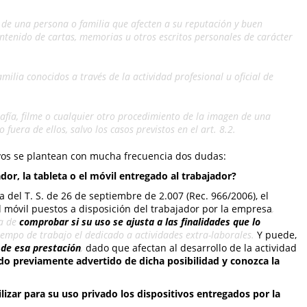
a de una persona o familia que afecten a su reputación y buen
ntenido de cartas, memorias u otros escritos personales de carácter
ilia conocidos a través de la actividad profesional u oficial de
afía, filme o cualquier otro procedimiento de la imagen de una
uera de ellos, salvo los casos previstos en el art. 8.2.
ivos se plantean con mucha frecuencia dos dudas:
dor, la tableta o el móvil entregado al trabajador?
 del T. S. de 26 de septiembre de 2.007 (Rec. 966/2006), el
l móvil puestos a disposición del trabajador por la empresa
,
ha de
comprobar si su uso se ajusta a las finalidades que lo
empo de trabajo el dedicado a actividades extra-laborales.
Y puede,
 de esa prestación
,
dado que afectan al desarrollo de la actividad
do previamente advertido de dicha posibilidad y conozca la
lizar para su uso privado los dispositivos entregados por la