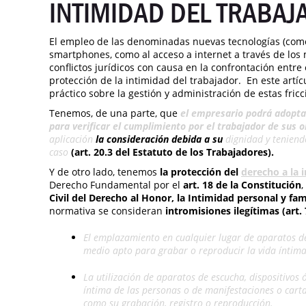
INTIMIDAD DEL TRABAJ
El empleo de las denominadas nuevas tecnologías (como
smartphones, como al acceso a internet a través de los
conflictos jurídicos con causa en la confrontación entre
protección de la intimidad del trabajador. En este art
práctico sobre la gestión y administración de estas fricc
Tenemos, de una parte, que
el empresario podrá adopt
para verificar el cumplimiento por el trabajador de sus 
aplicación
la consideración debida a su
dignidad y teniend
caso
(art. 20.3 del Estatuto de los Trabajadores).
Y de otro lado, tenemos
la protección del
derecho a la 
Derecho Fundamental por el
art. 18 de la Constitución
,
Civil del Derecho al Honor, la Intimidad personal y fa
normativa se consideran
i
ntromisiones ilegítimas (art. 
El emplazamiento en cualquier lugar de aparatos de 
medio apto para grabar o reproducir la vida íntima
La utilización de aparatos de escucha, dispositivos
íntima de las personas o de manifestaciones o cart
como su grabación, registro o reproducción.