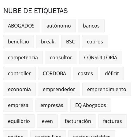
NUBE DE ETIQUETAS
ABOGADOS
autónomo
bancos
beneficio
break
BSC
cobros
competencia
consultor
CONSULTORÍA
controller
CORDOBA
costes
déficit
economia
emprendedor
emprendimiento
empresa
empresas
EQ Abogados
equilibrio
even
facturación
facturas
gastos
gastos fijos
gastos variables