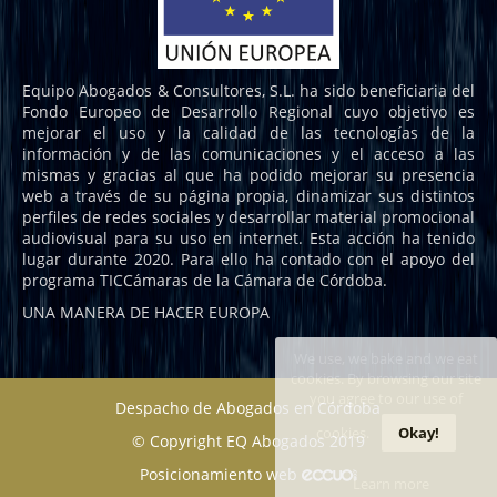
Equipo Abogados & Consultores, S.L. ha sido beneficiaria del
Fondo Europeo de Desarrollo Regional cuyo objetivo es
mejorar el uso y la calidad de las tecnologías de la
información y de las comunicaciones y el acceso a las
mismas y gracias al que ha podido mejorar su presencia
web a través de su página propia, dinamizar sus distintos
perfiles de redes sociales y desarrollar material promocional
audiovisual para su uso en internet. Esta acción ha tenido
lugar durante 2020. Para ello ha contado con el apoyo del
programa TICCámaras de la Cámara de Córdoba.
UNA MANERA DE HACER EUROPA
We use, we bake and we eat
cookies. By browsing our site
you agree to our use of
Despacho de Abogados en Córdoba
cookies.
Okay!
© Copyright EQ Abogados 2019
Posicionamiento web
Learn more