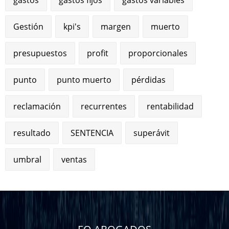
Gestión
kpi's
margen
muerto
presupuestos
profit
proporcionales
punto
punto muerto
pérdidas
reclamación
recurrentes
rentabilidad
resultado
SENTENCIA
superávit
umbral
ventas