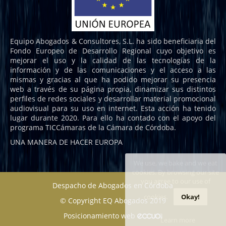
Equipo Abogados & Consultores, S.L. ha sido beneficiaria del
Fondo Europeo de Desarrollo Regional cuyo objetivo es
mejorar el uso y la calidad de las tecnologías de la
información y de las comunicaciones y el acceso a las
mismas y gracias al que ha podido mejorar su presencia
web a través de su página propia, dinamizar sus distintos
perfiles de redes sociales y desarrollar material promocional
audiovisual para su uso en internet. Esta acción ha tenido
lugar durante 2020. Para ello ha contado con el apoyo del
programa TICCámaras de la Cámara de Córdoba.
UNA MANERA DE HACER EUROPA
We use, we bake and we eat
cookies. By browsing our site
you agree to our use of
Despacho de Abogados en Córdoba
cookies.
Okay!
© Copyright EQ Abogados 2019
Posicionamiento web
Learn more