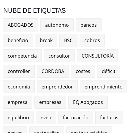
NUBE DE ETIQUETAS
ABOGADOS
autónomo
bancos
beneficio
break
BSC
cobros
competencia
consultor
CONSULTORÍA
controller
CORDOBA
costes
déficit
economia
emprendedor
emprendimiento
empresa
empresas
EQ Abogados
equilibrio
even
facturación
facturas
gastos
gastos fijos
gastos variables