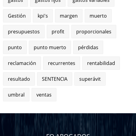
Gestión
kpi's
margen
muerto
presupuestos
profit
proporcionales
punto
punto muerto
pérdidas
reclamación
recurrentes
rentabilidad
resultado
SENTENCIA
superávit
umbral
ventas