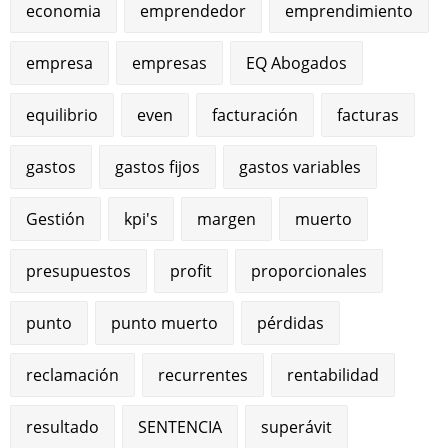
economia
emprendedor
emprendimiento
empresa
empresas
EQ Abogados
equilibrio
even
facturación
facturas
gastos
gastos fijos
gastos variables
Gestión
kpi's
margen
muerto
presupuestos
profit
proporcionales
punto
punto muerto
pérdidas
reclamación
recurrentes
rentabilidad
resultado
SENTENCIA
superávit