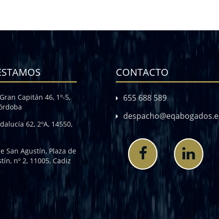
ESTAMOS
CONTACTO
Gran Capitán 46, 1º-5,
655 688 589
Córdoba
despacho@eqabogados.e
dalucía 62, 2ºA, 14550,
de San Agustín, Plaza de
tín, nº 2, 11005, Cadiz