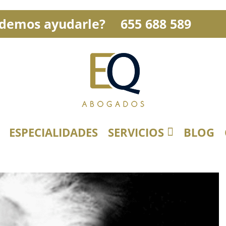
demos ayudarle?
655 688 589
ESPECIALIDADES
SERVICIOS
BLOG