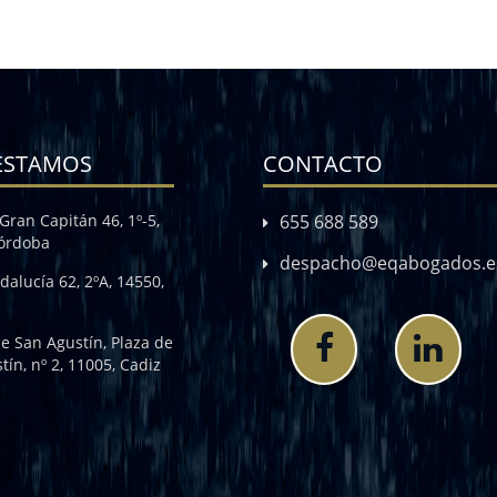
ESTAMOS
CONTACTO
Gran Capitán 46, 1º-5,
655 688 589
Córdoba
despacho@eqabogados.e
dalucía 62, 2ºA, 14550,
de San Agustín, Plaza de
tín, nº 2, 11005, Cadiz