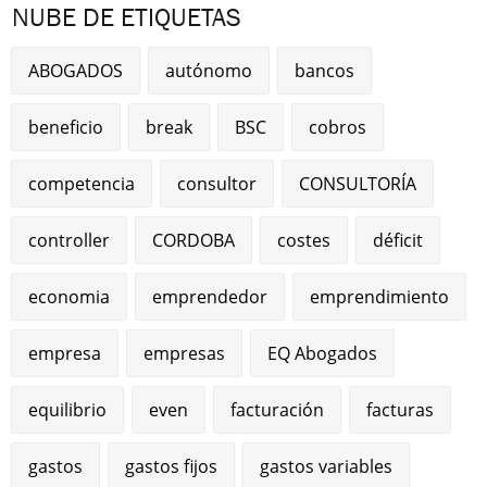
NUBE DE ETIQUETAS
ABOGADOS
autónomo
bancos
beneficio
break
BSC
cobros
competencia
consultor
CONSULTORÍA
controller
CORDOBA
costes
déficit
economia
emprendedor
emprendimiento
empresa
empresas
EQ Abogados
equilibrio
even
facturación
facturas
gastos
gastos fijos
gastos variables