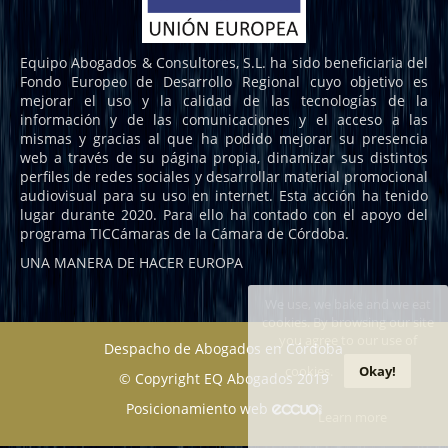
Equipo Abogados & Consultores, S.L. ha sido beneficiaria del
Fondo Europeo de Desarrollo Regional cuyo objetivo es
mejorar el uso y la calidad de las tecnologías de la
información y de las comunicaciones y el acceso a las
mismas y gracias al que ha podido mejorar su presencia
web a través de su página propia, dinamizar sus distintos
perfiles de redes sociales y desarrollar material promocional
audiovisual para su uso en internet. Esta acción ha tenido
lugar durante 2020. Para ello ha contado con el apoyo del
programa TICCámaras de la Cámara de Córdoba.
UNA MANERA DE HACER EUROPA
We use, we bake and we eat
cookies. By browsing our site
you agree to our use of
Despacho de Abogados en Córdoba
cookies.
Okay!
© Copyright EQ Abogados 2019
Posicionamiento web
Learn more