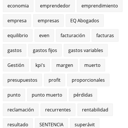
economia
emprendedor
emprendimiento
empresa
empresas
EQ Abogados
equilibrio
even
facturación
facturas
gastos
gastos fijos
gastos variables
Gestión
kpi's
margen
muerto
presupuestos
profit
proporcionales
punto
punto muerto
pérdidas
reclamación
recurrentes
rentabilidad
resultado
SENTENCIA
superávit