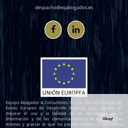
despacho@eqabogados.es
We use, we bake and we eat
Equipo Abogados & Consultores, S.L. ha sido beneficiaria del
cookies. By browsing our site
Fondo Europeo de Desarrollo Regional cuyo objetivo es
you agree to our use of
mejorar el uso y la calidad de las tecnologías de la
cookies.
Okay!
información y de las comunicaciones y el acceso a las
mismas y gracias al que ha podido mejorar su presencia