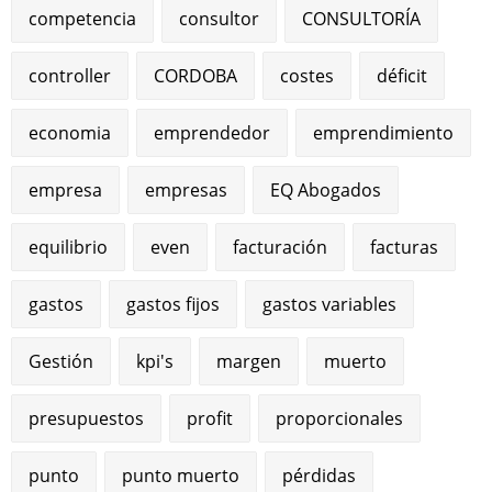
competencia
consultor
CONSULTORÍA
controller
CORDOBA
costes
déficit
economia
emprendedor
emprendimiento
empresa
empresas
EQ Abogados
equilibrio
even
facturación
facturas
gastos
gastos fijos
gastos variables
Gestión
kpi's
margen
muerto
presupuestos
profit
proporcionales
punto
punto muerto
pérdidas