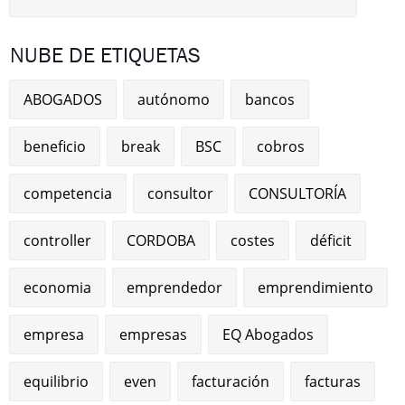
NUBE DE ETIQUETAS
ABOGADOS
autónomo
bancos
beneficio
break
BSC
cobros
competencia
consultor
CONSULTORÍA
controller
CORDOBA
costes
déficit
economia
emprendedor
emprendimiento
empresa
empresas
EQ Abogados
equilibrio
even
facturación
facturas