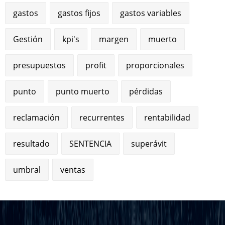
gastos
gastos fijos
gastos variables
Gestión
kpi's
margen
muerto
presupuestos
profit
proporcionales
punto
punto muerto
pérdidas
reclamación
recurrentes
rentabilidad
resultado
SENTENCIA
superávit
umbral
ventas