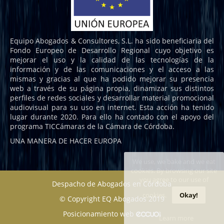
Equipo Abogados & Consultores, S.L. ha sido beneficiaria del
Fondo Europeo de Desarrollo Regional cuyo objetivo es
mejorar el uso y la calidad de las tecnologías de la
información y de las comunicaciones y el acceso a las
mismas y gracias al que ha podido mejorar su presencia
web a través de su página propia, dinamizar sus distintos
perfiles de redes sociales y desarrollar material promocional
audiovisual para su uso en internet. Esta acción ha tenido
lugar durante 2020. Para ello ha contado con el apoyo del
programa TICCámaras de la Cámara de Córdoba.
UNA MANERA DE HACER EUROPA
We use, we bake and we eat
cookies. By browsing our site
you agree to our use of
Despacho de Abogados en Córdoba
cookies.
Okay!
© Copyright EQ Abogados 2019
Posicionamiento web
Learn more