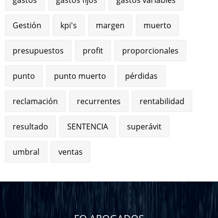
Gestión
kpi's
margen
muerto
presupuestos
profit
proporcionales
punto
punto muerto
pérdidas
reclamación
recurrentes
rentabilidad
resultado
SENTENCIA
superávit
umbral
ventas