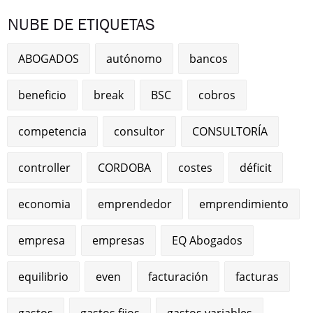
NUBE DE ETIQUETAS
ABOGADOS
autónomo
bancos
beneficio
break
BSC
cobros
competencia
consultor
CONSULTORÍA
controller
CORDOBA
costes
déficit
economia
emprendedor
emprendimiento
empresa
empresas
EQ Abogados
equilibrio
even
facturación
facturas
gastos
gastos fijos
gastos variables