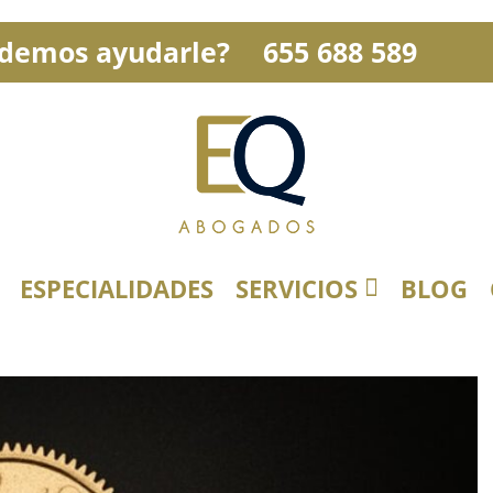
demos ayudarle?
655 688 589
ESPECIALIDADES
SERVICIOS
BLOG