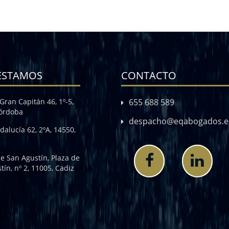
ESTAMOS
CONTACTO
Gran Capitán 46, 1º-5,
655 688 589
Córdoba
despacho@eqabogados.e
dalucía 62, 2ºA, 14550,
de San Agustín, Plaza de
tín, nº 2, 11005, Cadiz