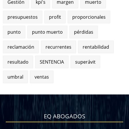
Gestión
kpi's
margen
muerto
presupuestos
profit
proporcionales
punto
punto muerto
pérdidas
reclamación
recurrentes
rentabilidad
resultado
SENTENCIA
superávit
umbral
ventas
EQ ABOGADOS