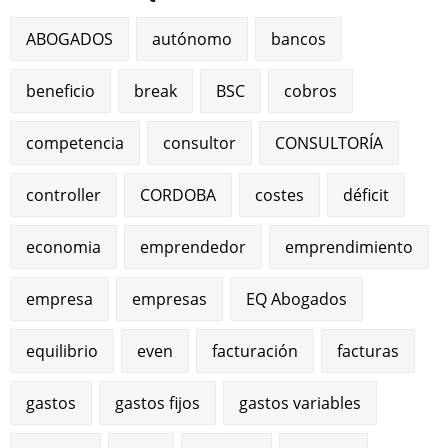
ABOGADOS
autónomo
bancos
beneficio
break
BSC
cobros
competencia
consultor
CONSULTORÍA
controller
CORDOBA
costes
déficit
economia
emprendedor
emprendimiento
empresa
empresas
EQ Abogados
equilibrio
even
facturación
facturas
gastos
gastos fijos
gastos variables