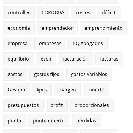
controller
CORDOBA
costes
déficit
economia
emprendedor
emprendimiento
empresa
empresas
EQ Abogados
equilibrio
even
facturación
facturas
gastos
gastos fijos
gastos variables
Gestión
kpi's
margen
muerto
presupuestos
profit
proporcionales
punto
punto muerto
pérdidas