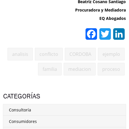
Beatriz Cosano Santiago
Procuradora y Mediadora
EQ Abogados
Facebook
Twitter
L
analisis
conflicto
CORDOBA
ejemplo
familia
mediacion
proceso
CATEGORÍAS
Consultoría
Consumidores