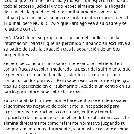
todo lo que le ha hecho a ella y muestra un especial rechazo a
todo el proceso judicial vivido, especialmente por la abogada
de Juan, de la que dice miente continuamente con lo cual,
culpa a Juan en consecuencia de tanta mentira expuesta en el
Tribunal, pero NO RECHAZA que Santiago vea a su padre y se
relacione con él.
SANTIAGO: tiene su propia percepción del conflicto con la
información “parcial” que ha percibido culpando en exclusiva a
su padre de toda la situación tras la separación de ambos
progenitores.
Se percibe como un chico sano, interesado por el deporte y
con un fracaso escolar “moderado” a pesar del sufrimiento que
le genera su situación familiar, estar incurso en un primer
contacto con los porros …. Pero sabe reaccionar ante el peligro
tras su experiencia en el “submarino”. Acude a un centro en su
barrio para informarse sobre las drogas.
Su personalidad introvertida le hace centrarse en demasía en
el sentimiento negativo de dolor ante la incapacidad para
expresar sus frustraciones con su progenitor y tener la
capacidad de comunicarse con él, pedirle explicaciones…….. lo
elimina directamente como referente normativo juzgando su
comportamiento muy duramente , y aun así se reconoce como