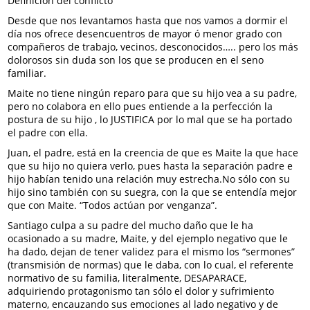
Definición del conflicto
Desde que nos levantamos hasta que nos vamos a dormir el
día nos ofrece desencuentros de mayor ó menor grado con
compañeros de trabajo, vecinos, desconocidos….. pero los más
dolorosos sin duda son los que se producen en el seno
familiar.
Maite no tiene ningún reparo para que su hijo vea a su padre,
pero no colabora en ello pues entiende a la perfección la
postura de su hijo , lo JUSTIFICA por lo mal que se ha portado
el padre con ella.
Juan, el padre, está en la creencia de que es Maite la que hace
que su hijo no quiera verlo, pues hasta la separación padre e
hijo habían tenido una relación muy estrecha.No sólo con su
hijo sino también con su suegra, con la que se entendía mejor
que con Maite. “Todos actúan por venganza”.
Santiago culpa a su padre del mucho daño que le ha
ocasionado a su madre, Maite, y del ejemplo negativo que le
ha dado, dejan de tener validez para el mismo los “sermones”
(transmisión de normas) que le daba, con lo cual, el referente
normativo de su familia, literalmente, DESAPARACE,
adquiriendo protagonismo tan sólo el dolor y sufrimiento
materno, encauzando sus emociones al lado negativo y de