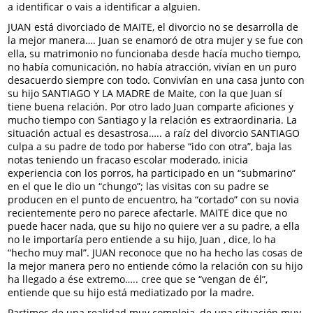
a identificar o vais a identificar a alguien.
JUAN está divorciado de MAITE, el divorcio no se desarrolla de
la mejor manera…. Juan se enamoró de otra mujer y se fue con
ella, su matrimonio no funcionaba desde hacía mucho tiempo,
no había comunicación, no había atracción, vivían en un puro
desacuerdo siempre con todo. Convivían en una casa junto con
su hijo SANTIAGO Y LA MADRE de Maite, con la que Juan sí
tiene buena relación. Por otro lado Juan comparte aficiones y
mucho tiempo con Santiago y la relación es extraordinaria. La
situación actual es desastrosa….. a raíz del divorcio SANTIAGO
culpa a su padre de todo por haberse “ido con otra”, baja las
notas teniendo un fracaso escolar moderado, inicia
experiencia con los porros, ha participado en un “submarino”
en el que le dio un “chungo”; las visitas con su padre se
producen en el punto de encuentro, ha “cortado” con su novia
recientemente pero no parece afectarle. MAITE dice que no
puede hacer nada, que su hijo no quiere ver a su padre, a ella
no le importaría pero entiende a su hijo, Juan , dice, lo ha
“hecho muy mal”. JUAN reconoce que no ha hecho las cosas de
la mejor manera pero no entiende cómo la relación con su hijo
ha llegado a ése extremo….. cree que se “vengan de él”,
entiende que su hijo está mediatizado por la madre.
Partimos de una realidad muy compleja, de una situación muy