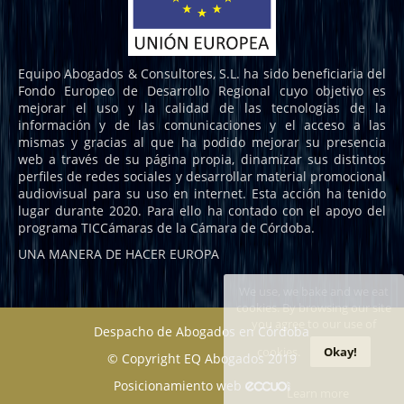
Equipo Abogados & Consultores, S.L. ha sido beneficiaria del
Fondo Europeo de Desarrollo Regional cuyo objetivo es
mejorar el uso y la calidad de las tecnologías de la
información y de las comunicaciones y el acceso a las
mismas y gracias al que ha podido mejorar su presencia
web a través de su página propia, dinamizar sus distintos
perfiles de redes sociales y desarrollar material promocional
audiovisual para su uso en internet. Esta acción ha tenido
lugar durante 2020. Para ello ha contado con el apoyo del
programa TICCámaras de la Cámara de Córdoba.
UNA MANERA DE HACER EUROPA
We use, we bake and we eat
cookies. By browsing our site
you agree to our use of
Despacho de Abogados en Córdoba
cookies.
Okay!
© Copyright EQ Abogados 2019
Posicionamiento web
Learn more