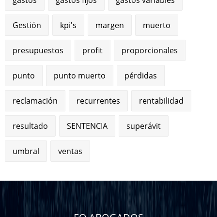
Gestión
kpi's
margen
muerto
presupuestos
profit
proporcionales
punto
punto muerto
pérdidas
reclamación
recurrentes
rentabilidad
resultado
SENTENCIA
superávit
umbral
ventas