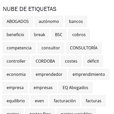
NUBE DE ETIQUETAS
ABOGADOS
autónomo
bancos
beneficio
break
BSC
cobros
competencia
consultor
CONSULTORÍA
controller
CORDOBA
costes
déficit
economia
emprendedor
emprendimiento
empresa
empresas
EQ Abogados
equilibrio
even
facturación
facturas
gastos
gastos fijos
gastos variables