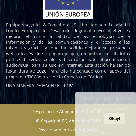
Equipo Abogados & Consultores, S.L. ha sido beneficiaria del
Fondo Europeo de Desarrollo Regional cuyo objetivo es
mejorar el uso y la calidad de las tecnologías de la
información y de las comunicaciones y el acceso a las
mismas y gracias al que ha podido mejorar su presencia
web a través de su página propia, dinamizar sus distintos
perfiles de redes sociales y desarrollar material promocional
audiovisual para su uso en internet. Esta acción ha tenido
lugar durante 2020. Para ello ha contado con el apoyo del
programa TICCámaras de la Cámara de Córdoba.
UNA MANERA DE HACER EUROPA
We use, we bake and we eat
cookies. By browsing our site
you agree to our use of
Despacho de Abogados en Córdoba
cookies.
Okay!
© Copyright EQ Abogados 2019
Posicionamiento web
Learn more