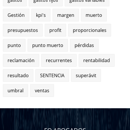
Gestión
kpi's
margen
muerto
presupuestos
profit
proporcionales
punto
punto muerto
pérdidas
reclamación
recurrentes
rentabilidad
resultado
SENTENCIA
superávit
umbral
ventas