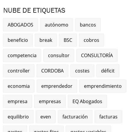
NUBE DE ETIQUETAS
ABOGADOS
autónomo
bancos
beneficio
break
BSC
cobros
competencia
consultor
CONSULTORÍA
controller
CORDOBA
costes
déficit
economia
emprendedor
emprendimiento
empresa
empresas
EQ Abogados
equilibrio
even
facturación
facturas
gastos
gastos fijos
gastos variables