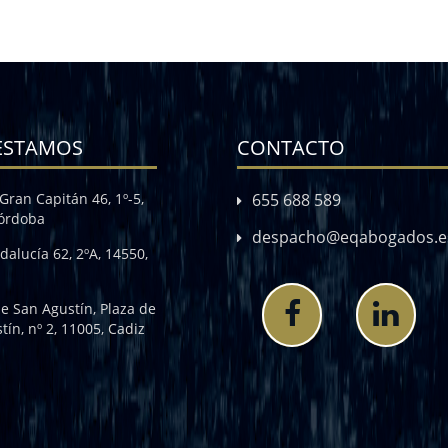
ESTAMOS
CONTACTO
Gran Capitán 46, 1º-5,
655 688 589
Córdoba
despacho@eqabogados.e
dalucía 62, 2ºA, 14550,
de San Agustín, Plaza de
tín, nº 2, 11005, Cadiz