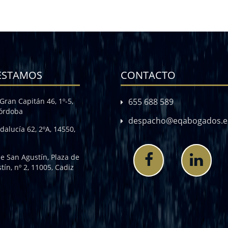
ESTAMOS
CONTACTO
Gran Capitán 46, 1º-5,
655 688 589
Córdoba
despacho@eqabogados.e
dalucía 62, 2ºA, 14550,
de San Agustín, Plaza de
tín, nº 2, 11005, Cadiz