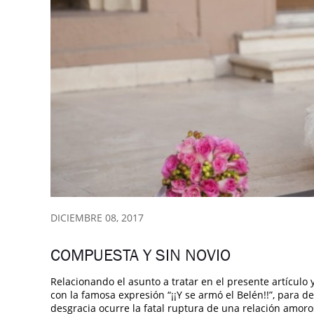
DICIEMBRE 08, 2017
COMPUESTA Y SIN NOVIO
Relacionando el asunto a tratar en el presente artículo
con la famosa expresión “¡¡Y se armó el Belén!!”, para des
desgracia ocurre la fatal ruptura de una relación amoro