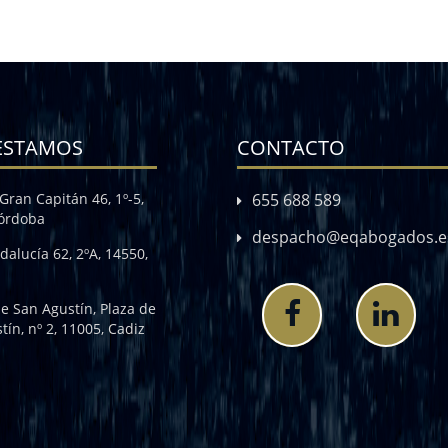
ESTAMOS
CONTACTO
Gran Capitán 46, 1º-5,
655 688 589
Córdoba
despacho@eqabogados.e
dalucía 62, 2ºA, 14550,
de San Agustín, Plaza de
tín, nº 2, 11005, Cadiz