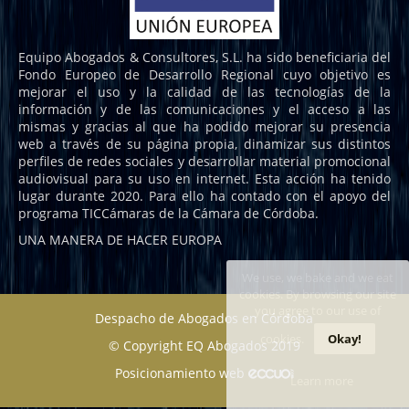
Equipo Abogados & Consultores, S.L. ha sido beneficiaria del
Fondo Europeo de Desarrollo Regional cuyo objetivo es
mejorar el uso y la calidad de las tecnologías de la
información y de las comunicaciones y el acceso a las
mismas y gracias al que ha podido mejorar su presencia
web a través de su página propia, dinamizar sus distintos
perfiles de redes sociales y desarrollar material promocional
audiovisual para su uso en internet. Esta acción ha tenido
lugar durante 2020. Para ello ha contado con el apoyo del
programa TICCámaras de la Cámara de Córdoba.
UNA MANERA DE HACER EUROPA
We use, we bake and we eat
cookies. By browsing our site
you agree to our use of
Despacho de Abogados en Córdoba
cookies.
Okay!
© Copyright EQ Abogados 2019
Posicionamiento web
Learn more