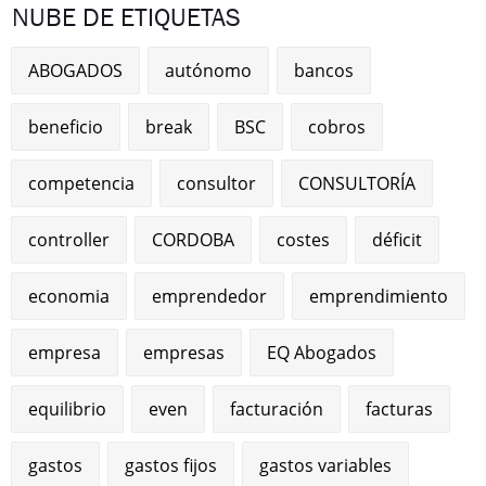
NUBE DE ETIQUETAS
ABOGADOS
autónomo
bancos
beneficio
break
BSC
cobros
competencia
consultor
CONSULTORÍA
controller
CORDOBA
costes
déficit
economia
emprendedor
emprendimiento
empresa
empresas
EQ Abogados
equilibrio
even
facturación
facturas
gastos
gastos fijos
gastos variables