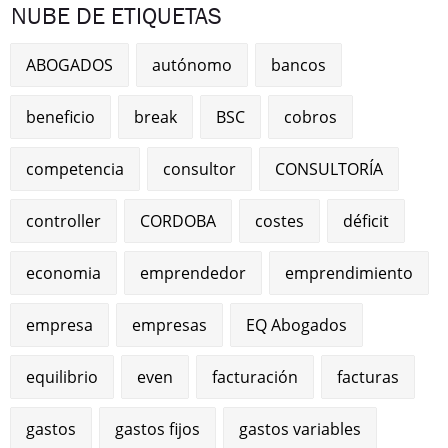
NUBE DE ETIQUETAS
ABOGADOS
autónomo
bancos
beneficio
break
BSC
cobros
competencia
consultor
CONSULTORÍA
controller
CORDOBA
costes
déficit
economia
emprendedor
emprendimiento
empresa
empresas
EQ Abogados
equilibrio
even
facturación
facturas
gastos
gastos fijos
gastos variables