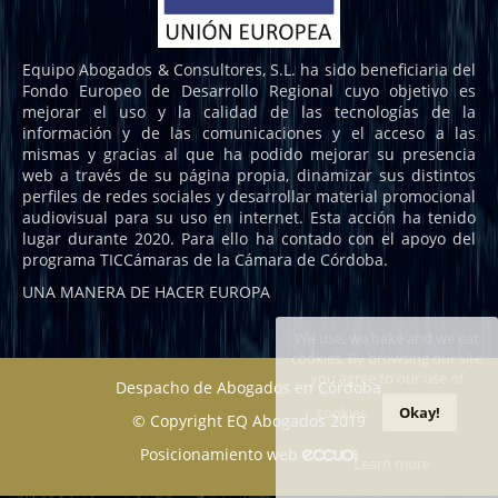
Equipo Abogados & Consultores, S.L. ha sido beneficiaria del
Fondo Europeo de Desarrollo Regional cuyo objetivo es
mejorar el uso y la calidad de las tecnologías de la
información y de las comunicaciones y el acceso a las
mismas y gracias al que ha podido mejorar su presencia
web a través de su página propia, dinamizar sus distintos
perfiles de redes sociales y desarrollar material promocional
audiovisual para su uso en internet. Esta acción ha tenido
lugar durante 2020. Para ello ha contado con el apoyo del
programa TICCámaras de la Cámara de Córdoba.
UNA MANERA DE HACER EUROPA
We use, we bake and we eat
cookies. By browsing our site
you agree to our use of
Despacho de Abogados en Córdoba
cookies.
Okay!
© Copyright EQ Abogados 2019
Posicionamiento web
Learn more